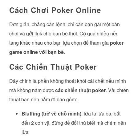
Cách Chơi Poker Online
Đơn giản, chẳng cần lệnh, chỉ cần bạn gái một bàn
chơi và gửi link cho bạn bè thôi. Có quá nhiều nền
tảng khác nhau cho bạn lựa chọn để tham gia
poker
game online với bạn bè
.
Các Chiến Thuật Poker
Đây chính là phần không thoát khỏi cái chết nếu mình
mà không nắm được
các chiến thuật poker
. Vài chiến
thuật bạn nên nắm rõ bao gồm:
Bluffing (trở về chỗ mình)
: lừa ta lừa ba, bắt
đến 2 con vịt, đừng để đối thủ biết mà chém nên
lừa