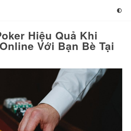
Poker Hiệu Quả Khi
Online Với Bạn Bè Tại