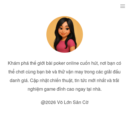
Khám phá thế giới bài poker online cuốn hút, nơi bạn có
thể chơi cùng bạn bè và thử vận may trong các giải đấu
danh giá. Cập nhật chiến thuật, tin tức mới nhất và trải
nghiệm game đỉnh cao ngay tại nhà.
@2026 Võ Lớn Sân Cờ