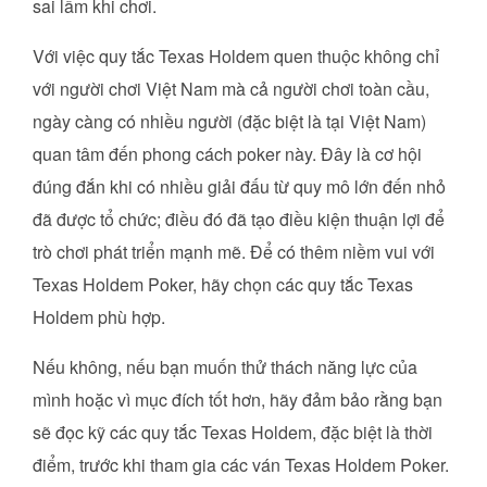
sai lầm khi chơi.
Với việc quy tắc Texas Holdem quen thuộc không chỉ
với người chơi Việt Nam mà cả người chơi toàn cầu,
ngày càng có nhiều người (đặc biệt là tại Việt Nam)
quan tâm đến phong cách poker này. Đây là cơ hội
đúng đắn khi có nhiều giải đấu từ quy mô lớn đến nhỏ
đã được tổ chức; điều đó đã tạo điều kiện thuận lợi để
trò chơi phát triển mạnh mẽ. Để có thêm niềm vui với
Texas Holdem Poker, hãy chọn các quy tắc Texas
Holdem phù hợp.
Nếu không, nếu bạn muốn thử thách năng lực của
mình hoặc vì mục đích tốt hơn, hãy đảm bảo rằng bạn
sẽ đọc kỹ các quy tắc Texas Holdem, đặc biệt là thời
điểm, trước khi tham gia các ván Texas Holdem Poker.