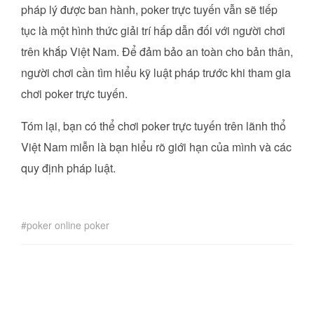
pháp lý được ban hành, poker trực tuyến vẫn sẽ tiếp
tục là một hình thức giải trí hấp dẫn đối với người chơi
trên khắp Việt Nam. Để đảm bảo an toàn cho bản thân,
người chơi cần tìm hiểu kỹ luật pháp trước khi tham gia
chơi poker trực tuyến.
Tóm lại, bạn có thể chơi poker trực tuyến trên lãnh thổ
Việt Nam miễn là bạn hiểu rõ giới hạn của mình và các
quy định pháp luật.
poker online poker