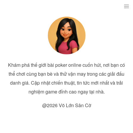
Khám phá thế giới bài poker online cuốn hút, nơi bạn có
thể chơi cùng bạn bè và thử vận may trong các giải đấu
danh giá. Cập nhật chiến thuật, tin tức mới nhất và trải
nghiệm game đỉnh cao ngay tại nhà.
@2026 Võ Lớn Sân Cờ