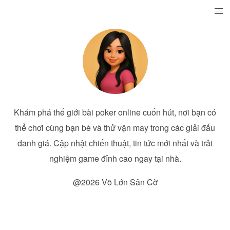
Khám phá thế giới bài poker online cuốn hút, nơi bạn có
thể chơi cùng bạn bè và thử vận may trong các giải đấu
danh giá. Cập nhật chiến thuật, tin tức mới nhất và trải
nghiệm game đỉnh cao ngay tại nhà.
@2026 Võ Lớn Sân Cờ