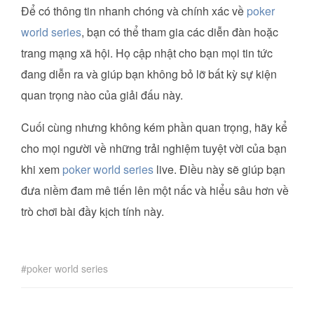
Để có thông tin nhanh chóng và chính xác về
poker
world series
, bạn có thể tham gia các diễn đàn hoặc
trang mạng xã hội. Họ cập nhật cho bạn mọi tin tức
đang diễn ra và giúp bạn không bỏ lỡ bất kỳ sự kiện
quan trọng nào của giải đấu này.
Cuối cùng nhưng không kém phần quan trọng, hãy kể
cho mọi người về những trải nghiệm tuyệt vời của bạn
khi xem
poker world series
live. Điều này sẽ giúp bạn
đưa niềm đam mê tiến lên một nấc và hiểu sâu hơn về
trò chơi bài đầy kịch tính này.
poker world series