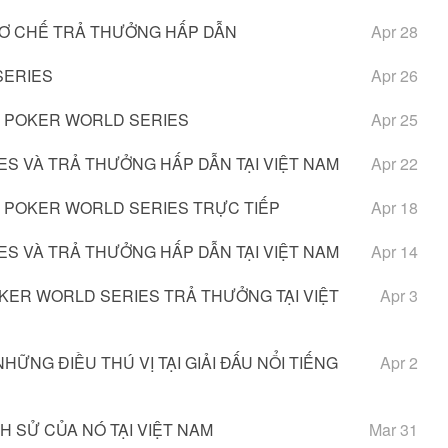
CƠ CHẾ TRẢ THƯỞNG HẤP DẪN
Apr 28
SERIES
Apr 26
R: POKER WORLD SERIES
Apr 25
ES VÀ TRẢ THƯỞNG HẤP DẪN TẠI VIỆT NAM
Apr 22
I: POKER WORLD SERIES TRỰC TIẾP
Apr 18
ES VÀ TRẢ THƯỞNG HẤP DẪN TẠI VIỆT NAM
Apr 14
KER WORLD SERIES TRẢ THƯỞNG TẠI VIỆT
Apr 3
ỮNG ĐIỀU THÚ VỊ TẠI GIẢI ĐẤU NỔI TIẾNG
Apr 2
 SỬ CỦA NÓ TẠI VIỆT NAM
Mar 31