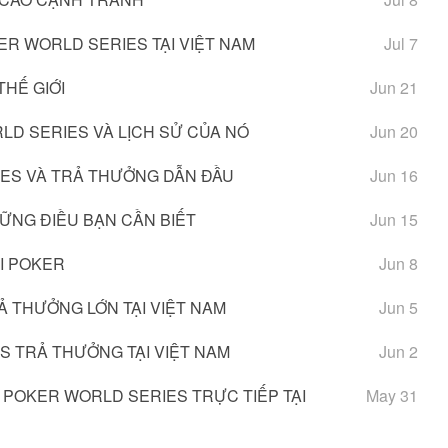
ER WORLD SERIES TẠI VIỆT NAM
Jul 7
THẾ GIỚI
Jun 21
D SERIES VÀ LỊCH SỬ CỦA NÓ
Jun 20
ES VÀ TRẢ THƯỞNG DẪN ĐẦU
Jun 16
ỮNG ĐIỀU BẠN CẦN BIẾT
Jun 15
ỚI POKER
Jun 8
 THƯỞNG LỚN TẠI VIỆT NAM
Jun 5
 TRẢ THƯỞNG TẠI VIỆT NAM
Jun 2
 POKER WORLD SERIES TRỰC TIẾP TẠI
May 31