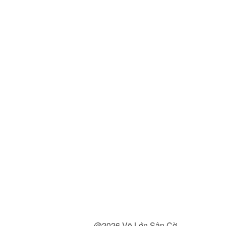
@2026 Võ Lớn Sân Cờ