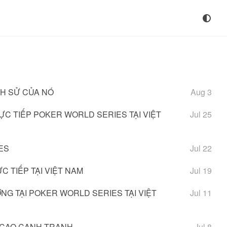
H SỬ CỦA NÓ
Aug 3
C TIẾP POKER WORLD SERIES TẠI VIỆT
Jul 25
ES
Jul 22
 TIẾP TẠI VIỆT NAM
Jul 19
NG TẠI POKER WORLD SERIES TẠI VIỆT
Jul 11
 CAO CẠNH TRANH
Jul 8