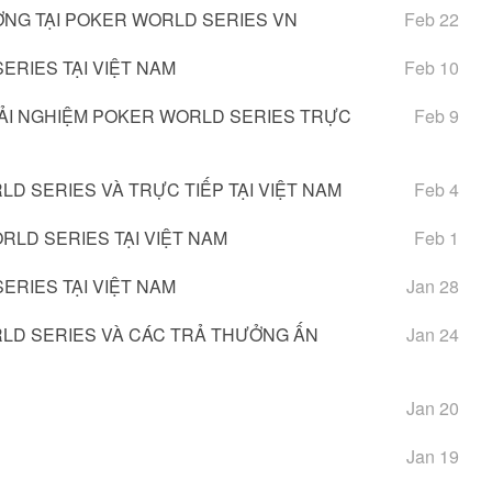
ỞNG TẠI POKER WORLD SERIES VN
Feb 22
ERIES TẠI VIỆT NAM
Feb 10
ẢI NGHIỆM POKER WORLD SERIES TRỰC
Feb 9
D SERIES VÀ TRỰC TIẾP TẠI VIỆT NAM
Feb 4
LD SERIES TẠI VIỆT NAM
Feb 1
ERIES TẠI VIỆT NAM
Jan 28
LD SERIES VÀ CÁC TRẢ THƯỞNG ẤN
Jan 24
Jan 20
Jan 19